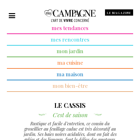
LE MAGAZINE
L'ART DE
VIVRE
CONCERNÉ
mes tendances
mes rencontres
mon jardin
ma cuisine
ma maison
mon bien-être
LE CASSIS
C'est de saison
Rustique et facile d’entretien, ce cousin du
groseillier au feuillage caduc est très décoratif au
jardin. Ses baies noires acidulées, dont on fait des
gelées et des liqueurs, font le délice des amateurs.