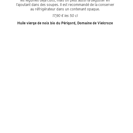
les légumes déjà cuits, mais on peut aussi la déguster en
l’ajoutant dans des soupes. Il est recommandé de la conserver
au réfrigérateur dans un contenant opaque.
17,90 € les 50 cl
Huile vierge de noix bio du Périgord, Domaine de Vielcroze