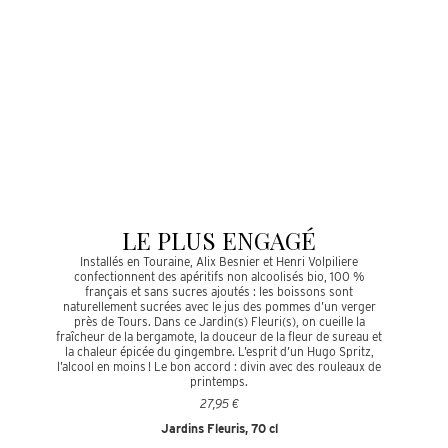
LE PLUS ENGAGÉ
Installés en Touraine, Alix Besnier et Henri Volpiliere
confectionnent des apéritifs non alcoolisés bio, 100 %
français et sans sucres ajoutés : les boissons sont
naturellement sucrées avec le jus des pommes d’un verger
près de Tours. Dans ce Jardin(s) Fleuri(s), on cueille la
fraîcheur de la bergamote, la douceur de la fleur de sureau et
la chaleur épicée du gingembre. L’esprit d’un Hugo Spritz,
l’alcool en moins ! Le bon accord : divin avec des rouleaux de
printemps.
27,95 €
Jardins Fleuris, 70 cl