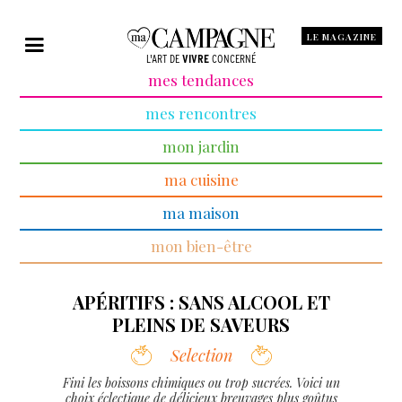
LE MAGAZINE
L'ART DE
VIVRE
CONCERNÉ
mes tendances
mes rencontres
mon jardin
ma cuisine
ma maison
mon bien-être
APÉRITIFS : SANS ALCOOL ET
PLEINS DE SAVEURS
Selection
Fini les boissons chimiques ou trop sucrées. Voici un
choix éclectique de délicieux breuvages plus goûtus