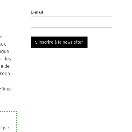
E-mail
et
aux
ingue
r des
me de
creen
rtir de
e par