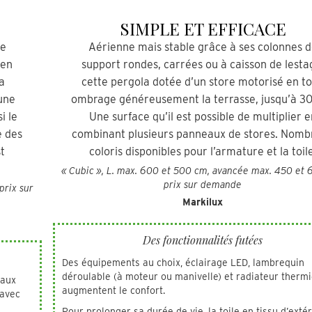
SIMPLE ET EFFICACE
te
Aérienne mais stable grâce à ses colonnes 
 en
support rondes, carrées ou à caisson de lesta
a
cette pergola dotée d’un store motorisé en to
une
ombrage généreusement la terrasse, jusqu’à 3
i le
Une surface qu’il est possible de multiplier e
e des
combinant plusieurs panneaux de stores. Nomb
t
coloris disponibles pour l’armature et la toile
« Cubic », L. max. 600 et 500 cm, avancée max. 450 et 
prix sur demande
prix sur
Markilux
Des fonctionnalités futées
Des équipements au choix, éclairage LED, lambrequin
déroulable (à moteur ou manivelle) et radiateur thermi
 aux
augmentent le confort.
 avec
Pour prolonger sa durée de vie, la toile en tissu d’exté