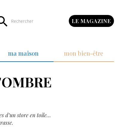
LE MAGAZINE
ma maison
mon bien-être
L'OMBRE
es d’un store en toile…
rasse.