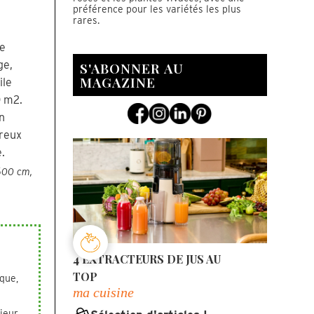
préférence pour les variétés les plus
rares.
de
ge,
S'ABONNER AU
MAGAZINE
ile
0 m2.
n
reux
.
600 cm,
4 EXTRACTEURS DE JUS AU
TOP
que,
ma cuisine
rieur