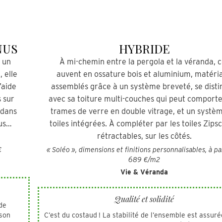
NUS
HYBRIDE
 un
À mi-chemin entre la pergola et la véranda, c
, elle
auvent en ossature bois et aluminium, matéri
’aide
assemblés grâce à un système breveté, se dist
 sur
avec sa toiture multi-couches qui peut comporte
e dans
trames de verre en double vitrage, et un systè
lus…
toiles intégrées. À compléter par les toiles Zips
rétractables, sur les côtés.
€
« Soléo », dimensions et finitions personnalisables, à pa
689 €/m2
Vie & Véranda
Qualité et solidité
 de
 son
C’est du costaud ! La stabilité de l’ensemble est assuré