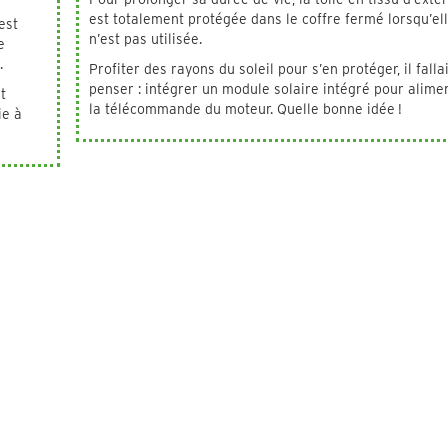
est totalement protégée dans le coffre fermé lorsqu’el
est
n’est pas utilisée.
e
s.
Profiter des rayons du soleil pour s’en protéger, il fallai
penser : intégrer un module solaire intégré pour alime
t
la télécommande du moteur. Quelle bonne idée !
ie à