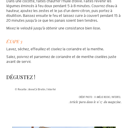
Dans une cocotte, faites chauffer l’huile d’olive. Faites revenir les
légumes émincés à feu doux pendant 5 à 8 minutes. Couvrez d’eau à
hauteur, ajoutez les zestes et le jus d’un demi-citron, puis portez à
ébullition. Baissez ensuite le feu et laissez cuire à couvert pendant 15 à
20 minutes jusqu’à ce que les panais soient bien tendres.
Mixez le velouté jusqu’à obtenir une consistance bien lisse.
ÉTAPE 3
Lavez, séchez, effeuillez et ciselez la coriandre et la menthe.
Salez, poivrez et parsemez de coriandre et de menthe ciselées juste
avant de servir.
DÉGUSTEZ !
© Recette : AnneCé Bretin / Interfel
CRÉDIT PHOTO :
© AMÉLIE ROCHE / INTERFEL
Article paru dans le n°
17
du magazine.