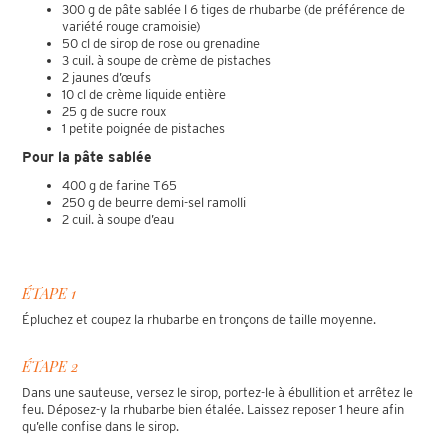
300 g de pâte sablée l 6 tiges de rhubarbe (de préférence de
variété rouge cramoisie)
50 cl de sirop de rose ou grenadine
3 cuil. à soupe de crème de pistaches
2 jaunes d’œufs
10 cl de crème liquide entière
25 g de sucre roux
1 petite poignée de pistaches
Pour la pâte sablée
400 g de farine T65
250 g de beurre demi-sel ramolli
2 cuil. à soupe d’eau
ÉTAPE 1
Épluchez et coupez la rhubarbe en tronçons de taille moyenne.
ÉTAPE 2
Dans une sauteuse, versez le sirop, portez-le à ébullition et arrêtez le
feu. Déposez-y la rhubarbe bien étalée. Laissez reposer 1 heure afin
qu’elle confise dans le sirop.