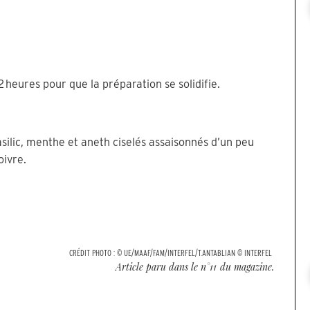
2 heures pour que la préparation se solidifie.
silic, menthe et aneth ciselés assaisonnés d’un peu
oivre.
CRÉDIT PHOTO :
© UE/MAAF/FAM/INTERFEL/T.ANTABLIAN © INTERFEL
Article paru dans le n°
11
du magazine.