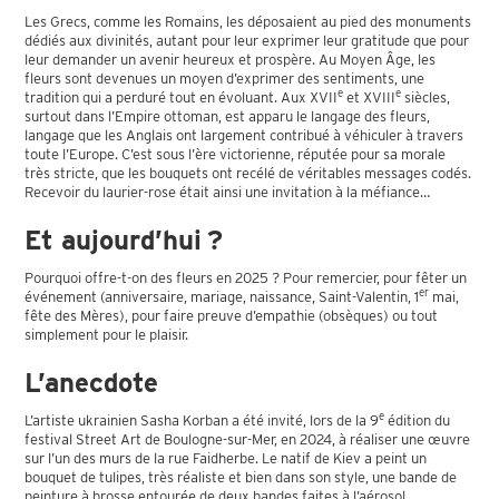
Les Grecs, comme les Romains, les déposaient au pied des monuments
dédiés aux divinités, autant pour leur exprimer leur gratitude que pour
leur demander un avenir heureux et prospère. Au Moyen Âge, les
fleurs sont devenues un moyen d’exprimer des sentiments, une
e
e
tradition qui a perduré tout en évoluant. Aux XVII
et XVIII
siècles,
surtout dans l’Empire ottoman, est apparu le langage des fleurs,
langage que les Anglais ont largement contribué à véhiculer à travers
toute l’Europe. C’est sous l’ère victorienne, réputée pour sa morale
très stricte, que les bouquets ont recélé de véritables messages codés.
Recevoir du laurier-rose était ainsi une invitation à la méfiance…
Et aujourd’hui ?
Pourquoi offre-t-on des fleurs en 2025 ? Pour remercier, pour fêter un
er
événement (anniversaire, mariage, naissance, Saint-Valentin, 1
mai,
fête des Mères), pour faire preuve d’empathie (obsèques) ou tout
simplement pour le plaisir.
L’anecdote
e
L’artiste ukrainien Sasha Korban a été invité, lors de la 9
édition du
festival Street Art de Boulogne-sur-Mer, en 2024, à réaliser une œuvre
sur l’un des murs de la rue Faidherbe. Le natif de Kiev a peint un
bouquet de tulipes, très réaliste et bien dans son style, une bande de
peinture à brosse entourée de deux bandes faites à l’aérosol.