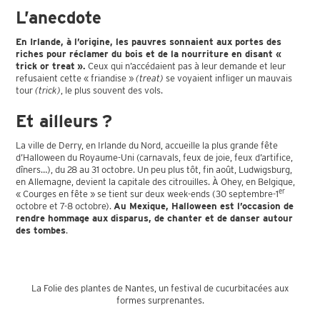
L’anecdote
En Irlande, à l’origine, les pauvres sonnaient aux portes des
riches pour réclamer du bois et de la nourriture en disant «
trick or treat ».
Ceux qui n’accédaient pas à leur demande et leur
refusaient cette « friandise »
(treat)
se voyaient infliger un mauvais
tour
(trick)
, le plus souvent des vols.
Et ailleurs ?
La ville de Derry, en Irlande du Nord, accueille la plus grande fête
d’Halloween du Royaume-Uni (carnavals, feux de joie, feux d’artifice,
dîners…), du 28 au 31 octobre. Un peu plus tôt, fin août, Ludwigsburg,
en Allemagne, devient la capitale des citrouilles. À Ohey, en Belgique,
er
« Courges en fête » se tient sur deux week-ends (30 septembre-1
octobre et 7-8 octobre).
Au Mexique, Halloween est l’occasion de
rendre hommage aux disparus, de chanter et de danser autour
des tombes
.
La Folie des plantes de Nantes, un festival de cucurbitacées aux
formes surprenantes.