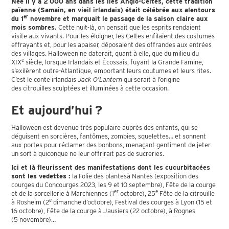
Née il y a 2 000 ans dans les îles Anglo-Celtes, cette tradition
païenne (Samain, en vieil irlandais) était célébrée aux alentours
er
du 1
novembre et marquait le passage de la saison claire aux
mois sombres.
Cette nuit-là, on pensait que les esprits rendaient
visite aux vivants. Pour les éloigner, les Celtes enfilaient des costumes
effrayants et, pour les apaiser, déposaient des offrandes aux entrées
des villages. Halloween ne daterait, quant à elle, que du milieu du
e
XIX
siècle, lorsque Irlandais et Écossais, fuyant la Grande Famine,
s’exilèrent outre-Atlantique, emportant leurs coutumes et leurs rites.
C’est le conte irlandais
Jack O’Lantern
qui serait à l’origine
des citrouilles sculptées et illuminées à cette occasion.
Et
aujourd’hui
?
Halloween est devenue très populaire auprès des enfants, qui se
déguisent en sorcières, fantômes, zombies, squelettes… et sonnent
aux portes pour réclamer des bonbons, menaçant gentiment de jeter
un sort à quiconque ne leur offrirait pas de sucreries.
Ici et là fleurissent des manifestations dont les cucurbitacées
sont les vedettes :
la Folie des plantesà Nantes (exposition des
courges du Concourges 2023, les 9 et 10 septembre), Fête de la courge
er
e
et de la sorcellerie à Marchiennes (1
octobre), 25
Fête de la citrouille
e
à Rosheim (2
dimanche d’octobre), Festival des courges à Lyon (15 et
16 octobre), Fête de la courge à Jausiers (22 octobre), à Rognes
(5 novembre)…