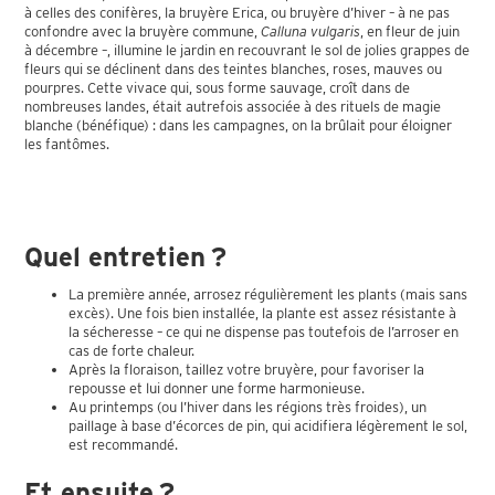
à celles des conifères, la bruyère Erica, ou bruyère d’hiver – à ne pas
confondre avec la bruyère commune,
Calluna vulgaris
, en fleur de juin
à décembre –, illumine le jardin en recouvrant le sol de jolies grappes de
fleurs qui se déclinent dans des teintes blanches, roses, mauves ou
pourpres. Cette vivace qui, sous forme sauvage, croît dans de
nombreuses landes, était autrefois associée à des rituels de magie
blanche (bénéfique) : dans les campagnes, on la brûlait pour éloigner
les fantômes.
Quel entretien ?
La première année, arrosez régulièrement les plants (mais sans
excès). Une fois bien installée, la plante est assez résistante à
la sécheresse – ce qui ne dispense pas toutefois de l’arroser en
cas de forte chaleur.
Après la floraison, taillez votre bruyère, pour favoriser la
repousse et lui donner une forme harmonieuse.
Au printemps (ou l’hiver dans les régions très froides), un
paillage à base d’écorces de pin, qui acidifiera légèrement le sol,
est recommandé.
Et ensuite ?