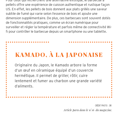
Pour ceux qui recherchent une alternative exotique, le barbecue à
pellets offre une expérience de cuisson authentique et rustique façon
US. En effet, les pellets de bois donnent aux plats grillés une saveur
subtile de fumé qui varie selon l’essence de bois et ajoute une
dimension supplémentaire. De plus, ces barbecues sont souvent dotés
de fonctionnalités pratiques, comme un écran numérique pour
surveiller et régler la température et parfois même de connectivité Wi-
fi pour contrôler le barbecue depuis un smartphone ou une tablette.
KAMADO, À LA JAPONAISE
Originaire du Japon, le Kamado arbore la forme
d’un œuf en céramique équipé d’un couvercle
hermétique. Il permet de griller, rôtir, cuire
lentement et fumer au charbon une grande variété
d’aliments.
CRÉDIT PHOTO :
DR
Article paru dans le n°
16
du magazine.