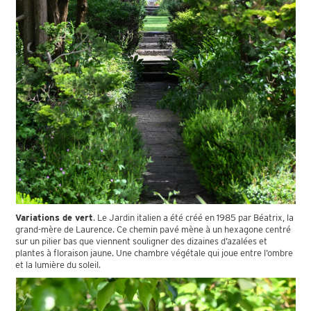
Variations de vert
. Le Jardin italien a été créé en 1985 par Béatrix, la
grand-mère de Laurence. Ce chemin pavé mène à un hexagone centré
sur un pilier bas que viennent souligner des dizaines d’azalées et
plantes à floraison jaune. Une chambre végétale qui joue entre l’ombre
et la lumière du soleil.