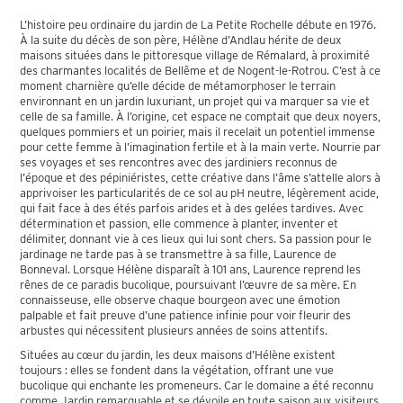
L’histoire peu ordinaire du jardin de La Petite Rochelle débute en 1976.
À la suite du décès de son père, Hélène d’Andlau hérite de deux
maisons situées dans le pittoresque village de Rémalard, à proximité
des charmantes localités de Bellême et de Nogent-le-Rotrou. C’est à ce
moment charnière qu’elle décide de métamorphoser le terrain
environnant en un jardin luxuriant, un projet qui va marquer sa vie et
celle de sa famille. À l’origine, cet espace ne comptait que deux noyers,
quelques pommiers et un poirier, mais il recelait un potentiel immense
pour cette femme à l’imagination fertile et à la main verte. Nourrie par
ses voyages et ses rencontres avec des jardiniers reconnus de
l’époque et des pépiniéristes, cette créative dans l’âme s’attelle alors à
apprivoiser les particularités de ce sol au pH neutre, légèrement acide,
qui fait face à des étés parfois arides et à des gelées tardives. Avec
détermination et passion, elle commence à planter, inventer et
délimiter, donnant vie à ces lieux qui lui sont chers. Sa passion pour le
jardinage ne tarde pas à se transmettre à sa fille, Laurence de
Bonneval. Lorsque Hélène disparaît à 101 ans, Laurence reprend les
rênes de ce paradis bucolique, poursuivant l’œuvre de sa mère. En
connaisseuse, elle observe chaque bourgeon avec une émotion
palpable et fait preuve d’une patience infinie pour voir fleurir des
arbustes qui nécessitent plusieurs années de soins attentifs.
Situées au cœur du jardin, les deux maisons d’Hélène existent
toujours : elles se fondent dans la végétation, offrant une vue
bucolique qui enchante les promeneurs. Car le domaine a été reconnu
comme Jardin remarquable et se dévoile en toute saison aux visiteurs.