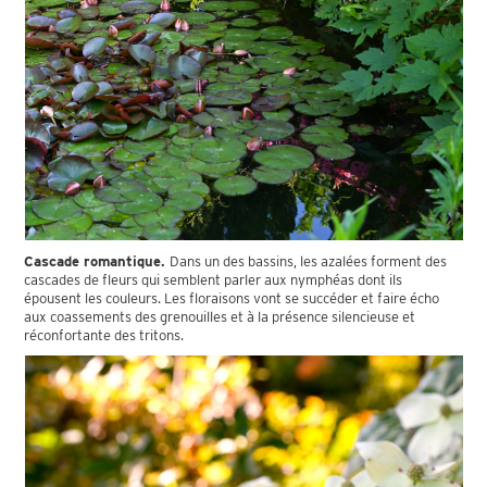
Cascade romantique.
Dans un des bassins, les azalées forment des
cascades de fleurs qui semblent parler aux nymphéas dont ils
épousent les couleurs. Les floraisons vont se succéder et faire écho
aux coassements des grenouilles et à la présence silencieuse et
réconfortante des tritons.