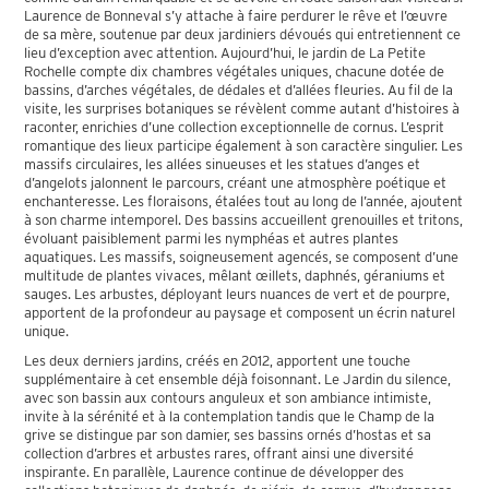
Laurence de Bonneval s’y attache à faire perdurer le rêve et l’œuvre
de sa mère, soutenue par deux jardiniers dévoués qui entretiennent ce
lieu d’exception avec attention. Aujourd’hui, le jardin de La Petite
Rochelle compte dix chambres végétales uniques, chacune dotée de
bassins, d’arches végétales, de dédales et d’allées fleuries. Au fil de la
visite, les surprises botaniques se révèlent comme autant d’histoires à
raconter, enrichies d’une collection exceptionnelle de cornus. L’esprit
romantique des lieux participe également à son caractère singulier. Les
massifs circulaires, les allées sinueuses et les statues d’anges et
d’angelots jalonnent le parcours, créant une atmosphère poétique et
enchanteresse. Les floraisons, étalées tout au long de l’année, ajoutent
à son charme intemporel. Des bassins accueillent grenouilles et tritons,
évoluant paisiblement parmi les nymphéas et autres plantes
aquatiques. Les massifs, soigneusement agencés, se composent d’une
multitude de plantes vivaces, mêlant œillets, daphnés, géraniums et
sauges. Les arbustes, déployant leurs nuances de vert et de pourpre,
apportent de la profondeur au paysage et composent un écrin naturel
unique.
Les deux derniers jardins, créés en 2012, apportent une touche
supplémentaire à cet ensemble déjà foisonnant. Le Jardin du silence,
avec son bassin aux contours anguleux et son ambiance intimiste,
invite à la sérénité et à la contemplation tandis que le Champ de la
grive se distingue par son damier, ses bassins ornés d’hostas et sa
collection d’arbres et arbustes rares, offrant ainsi une diversité
inspirante. En parallèle, Laurence continue de développer des