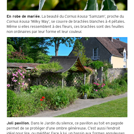
En robe de mariée
. La beauté du
Cornus kousa
‘Samzam’, proche du
Cornus kousa
‘Milky Way’, se couvre de bractées blanches à 4 pétales.
Même si elles ressemblent à des fleurs, ces bractées sont des feuilles
non ordinaires par leur forme et leur couleur.
Joli pavillon
. Dans le Jardin du silence, ce pavillon au toit en pagode
permet de se protéger d’une ombre généreuse. C’est aussi l’endroit
idéal pour lire, ou méditer. Face à lui, un bassin aux formes anguleuses