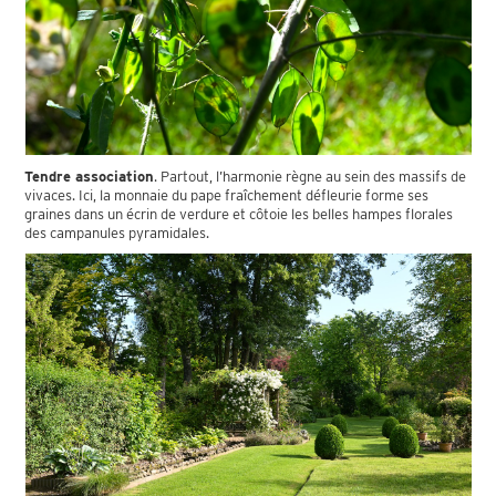
Tendre association
. Partout, l’harmonie règne au sein des massifs de
vivaces. Ici, la monnaie du pape fraîchement défleurie forme ses
graines dans un écrin de verdure et côtoie les belles hampes florales
des campanules pyramidales.