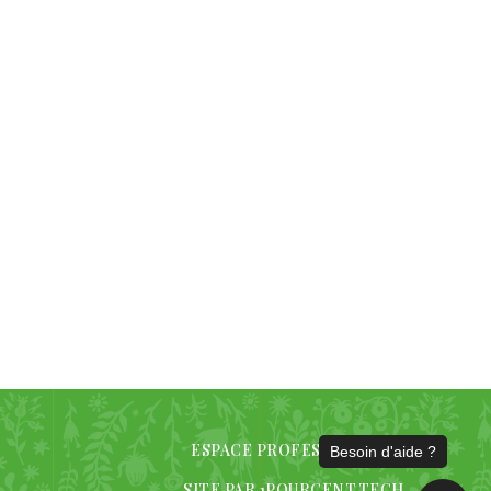
ESPACE PROFESSIONNELS
SITE PAR 1POURCENT.TECH