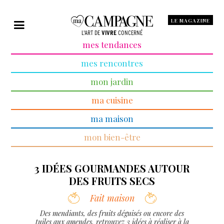
LE MAGAZINE
L'ART DE
VIVRE
CONCERNÉ
mes tendances
mes rencontres
mon jardin
ma cuisine
ma maison
mon bien-être
3 IDÉES GOURMANDES AUTOUR
DES FRUITS SECS
Fait maison
Des mendiants, des fruits déguisés ou encore des
tuiles aux amendes, retrouvez 3 idées à réaliser à la