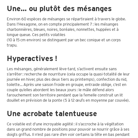
Une… ou plutôt des mésanges
Environ 60 espèces de mésanges se répartiraient à travers le globe.
Dans l’Hexagone, on en compte principalement 7 : les mésanges
charbonnières, bleues, noires, boréales, nonnettes, huppées et à
longue queue. Ces petits volatiles
(10 à 15 cm environ) se distinguent par un bec conique et un corps
trapu.
Hyperactives !
Les mésanges, généralement lève-tard, s’activent ensuite sans
s’arrêter : recherche de nourriture (cela occupe la quasi-totalité de leur
journée en hiver, plus des deux tiers au printemps), confection du nid,
toilette… Après une saison froide en groupe, entraide oblige, c’est en
couple qu’elles abordent les beaux jours : le mâle défend alors
farouchement son territoire pendant que la femelle construit un lit
douillet en prévision de la ponte (5 à 12 œufs en moyenne par couvée).
Une acrobate talentueuse
Ce volatile est d’une incroyable agilité : il s’accroche à la végétation
dans un grand nombre de positions pour pouvoir se nourrir grâce à ses
doigts griffus. Il n’est pas rare d’en voir certains la tête en bas pendant