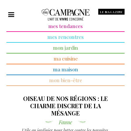
LE MAGAZINE
L'ART DE
VIVRE
CONCERNÉ
mes tendances
mes rencontres
mon jardin
ma cuisine
ma maison
mon bien-être
OISEAU DE NOS RÉGIONS : LE
CHARME DISCRET DE LA
MÉSANGE
Faune
Utile au jardinier pour lutter contre les parasites,