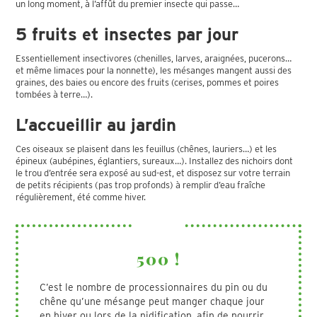
un long moment, à l’affût du premier insecte qui passe…
5 fruits et insectes par jour
Essentiellement insectivores (chenilles, larves, araignées, pucerons…
et même limaces pour la nonnette), les mésanges mangent aussi des
graines, des baies ou encore des fruits (cerises, pommes et poires
tombées à terre…).
L’accueillir au jardin
Ces oiseaux se plaisent dans les feuillus (chênes, lauriers…) et les
épineux (aubépines, églantiers, sureaux…). Installez des nichoirs dont
le trou d’entrée sera exposé au sud-est, et disposez sur votre terrain
de petits récipients (pas trop profonds) à remplir d’eau fraîche
régulièrement, été comme hiver.
500 !
C’est le nombre de processionnaires du pin ou du
chêne qu’une mésange peut manger chaque jour
en hiver ou lors de la nidification, afin de nourrir