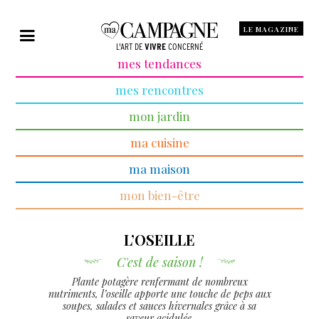
LE MAGAZINE
L'ART DE
VIVRE
CONCERNÉ
mes tendances
mes rencontres
mon jardin
ma cuisine
ma maison
mon bien-être
L’OSEILLE
C'est de saison !
Plante potagère renfermant de nombreux
nutriments, l’oseille apporte une touche de peps aux
soupes, salades et sauces hivernales grâce à sa
saveur acidulée.