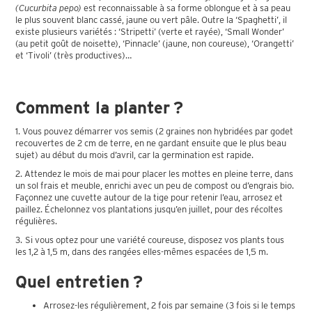
(Cucurbita pepo)
est reconnaissable à sa forme oblongue et à sa peau
le plus souvent blanc cassé, jaune ou vert pâle. Outre la ‘Spaghetti’, il
existe plusieurs variétés : ‘Stripetti’ (verte et rayée), ‘Small Wonder’
(au petit goût de noisette), ‘Pinnacle’ (jaune, non coureuse), ‘Orangetti’
et ‘Tivoli’ (très productives)…
Comment la planter ?
1. Vous pouvez démarrer vos semis (2 graines non hybridées par godet
recouvertes de 2 cm de terre, en ne gardant ensuite que le plus beau
sujet) au début du mois d’avril, car la germination est rapide.
2. Attendez le mois de mai pour placer les mottes en pleine terre, dans
un sol frais et meuble, enrichi avec un peu de compost ou d’engrais bio.
Façonnez une cuvette autour de la tige pour retenir l’eau, arrosez et
paillez. Échelonnez vos plantations jusqu’en juillet, pour des récoltes
régulières.
3.
Si vous optez pour une variété coureuse, disposez vos plants tous
les 1,2 à 1,5 m, dans des rangées elles-mêmes espacées de 1,5 m.
Quel entretien ?
Arrosez-les régulièrement, 2 fois par semaine (3 fois si le temps