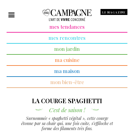
LE MAGAZINE
L'ART DE
VIVRE
CONCERNÉ
mes tendances
mes rencontres
mon jardin
ma cuisine
ma maison
mon bien-être
LA COURGE SPAGHETTI
C'est de saison !
Surnommée « spaghetti végétal », cette courge
étonne par sa chair qui, une fois cuite, s’effiloche et
forme des filaments très fins.