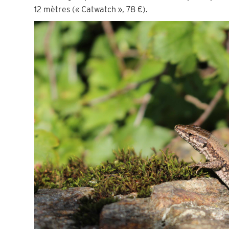
12 mètres (« Catwatch », 78 €).