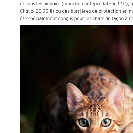
et sous les nichoirs (manchon anti-prédateur, 12 €), u
Chat », 20,90 €) ou des barrières de protection en mé
été spécialement conçus pour les chats de façon à ne