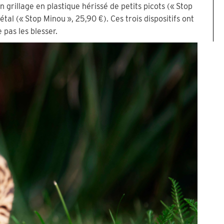
n grillage en plastique hérissé de petits picots (« Stop
tal (« Stop Minou », 25,90 €). Ces trois dispositifs ont
 pas les blesser.